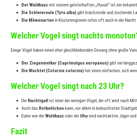
Der Waldkauz
mit seinem geisterhaften „
Huuuh
“ ist ein bekannt
Die Schleiereule (Tyto alba)
gibt krächzende und zischende Lau
Die Möwenarten
in Küstenregionen rufen oft auch in der Nacht 
Welcher Vogel singt nachts monoton
Einige Vögel haben einen eher gleichbleibenden Gesang ohne große Vari
Der Ziegenmelker (Caprimulgus europaeus)
gibt ein langge
Die Wachtel (Coturnix coturnix)
hat einen einfachen, sich wi
Welcher Vogel singt nach 23 Uhr?
Die
Nachtigall
ist einer der wenigen Vögel, die oft weit nach Mi
Auch das
Rotkehlchen
kann, vor allem in beleuchteten Stadtgeb
Eulen wie der
Waldkauz
oder der
Uhu
sind nachtaktive Jäger und
Fazit