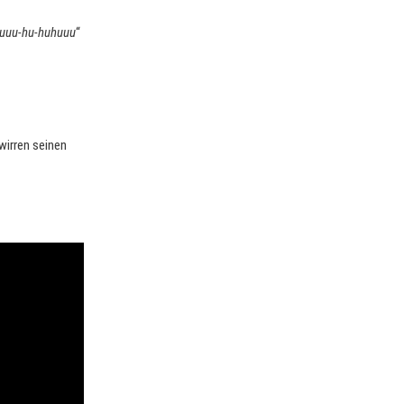
uuu-hu-huhuuu
“
wirren seinen