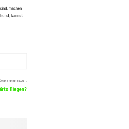
t sind, machen
 hörst, kannst
ÄCHSTER BEITRAG
rts fliegen?