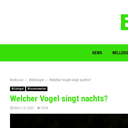
NEWS
WELLENS
BirdLove
Wildvögel
Welcher Vogel singt nachts?
Wildvögel
Wissenswertes
Welcher Vogel singt nachts?
März 14, 2025
4704