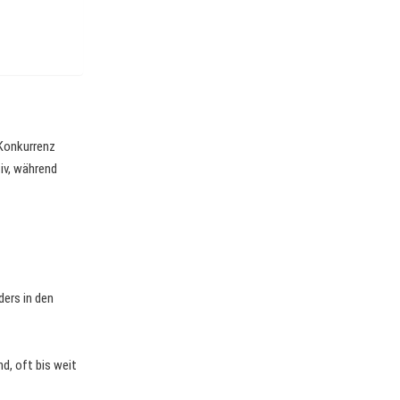
 Konkurrenz
iv, während
ders in den
d, oft bis weit