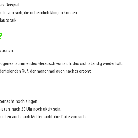
es Beispiel.
te von sich, die unheimlich klingen können.
lautstark.
?
ationen:
zogenes, summendes Geräusch von sich, das sich ständig wiederholt.
ederholenden Ruf, der manchmal auch nachts ertönt.
tternacht noch singen.
ieten, nach 23 Uhr noch aktiv sein.
 geben auch nach Mitternacht ihre Rufe von sich.